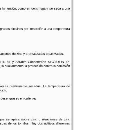
 inmersión, como en centrífuga y se seca a una
ngrases alcalinos por inmersión a una temperatura
leaciones de zinc y cromatizadas o pasivadas.
TOFIN 41 y Sellante Concentrado SLOTOFIN 42.
 la cual aumenta la protección contra la corrosión
iezas previamente secadas. La temperatura de
ción.
n desengrases en caliente.
ue se aplica sobre zinc o aleaciones de zinc
scas de los tornillos. Hay dos aditivos diferentes