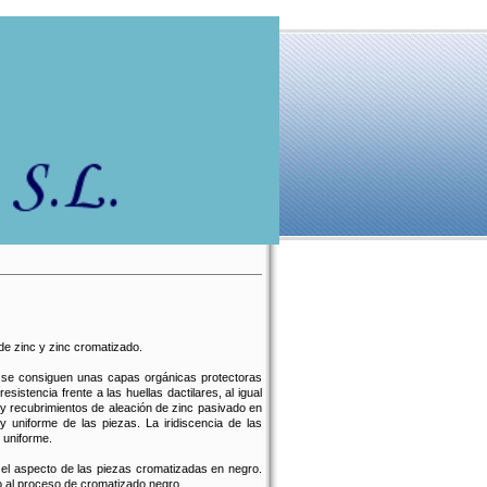
de zinc y zinc cromatizado.
 se consiguen unas capas orgánicas protectoras
istencia frente a las huellas dactilares, al igual
 y recubrimientos de aleación de zinc pasivado en
uniforme de las piezas. La iridiscencia de las
 uniforme.
el aspecto de las piezas cromatizadas en negro.
o al proceso de cromatizado negro.