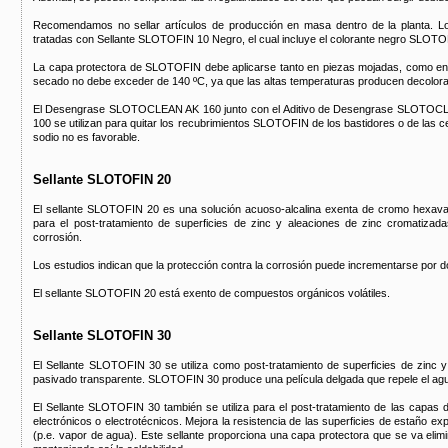
Recomendamos no sellar artículos de producción en masa dentro de la planta. L
tratadas con Sellante SLOTOFIN 10 Negro, el cual incluye el colorante negro SLOTO
La capa protectora de SLOTOFIN debe aplicarse tanto en piezas mojadas, como en
secado no debe exceder de 140 ºC, ya que las altas temperaturas producen decolor
El Desengrase SLOTOCLEAN AK 160 junto con el Aditivo de Desengrase SLOTO
100 se utilizan para quitar los recubrimientos SLOTOFIN de los bastidores o de las c
sodio no es favorable.
Sellante SLOTOFIN 20
El sellante SLOTOFIN 20 es una solución acuoso-alcalina exenta de cromo hexaval
para el post-tratamiento de superficies de zinc y aleaciones de zinc cromatizada
corrosión.
Los estudios indican que la protección contra la corrosión puede incrementarse por d
El sellante SLOTOFIN 20 está exento de compuestos orgánicos volátiles.
Sellante SLOTOFIN 30
El Sellante SLOTOFIN 30 se utiliza como post-tratamiento de superficies de zinc y
pasivado transparente. SLOTOFIN 30 produce una película delgada que repele el agua
El Sellante SLOTOFIN 30 también se utiliza para el post-tratamiento de las capa
electrónicos o electrotécnicos. Mejora la resistencia de las superficies de estaño
(p.e. vapor de agua). Este sellante proporciona una capa protectora que se va elimi