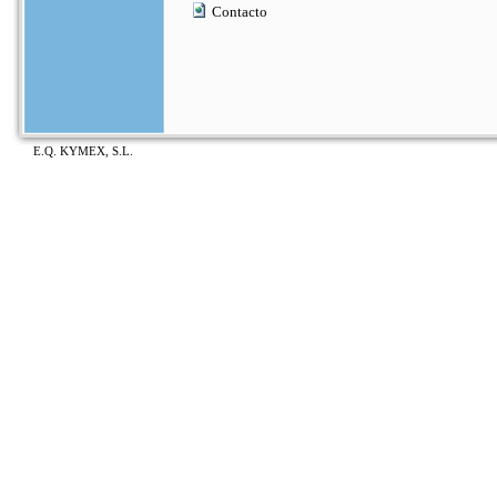
Contacto
E.Q. KYMEX, S.L.