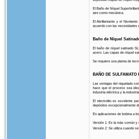
El Baño de Níquel Superbrilla
aire como mecánica.
El Abrillantante y el Nivelant
acuerdo con las necesidades e
Baño de Níquel Satina
El baño de níquel satinado S
acero. Las capas de níquel sa
Se requiere una planta de tec
BAÑO DE SULFAMATO 
Las ventajas del niquelado con
hace que el proceso sea idea
industria eléctrica y la industri
El electrolito es excelente p
depósitos excepcionalmente dú
En aplicaciones de bobina a bob
Versión 1: Es la más común y s
Versión 2: Se utiliza cuando s