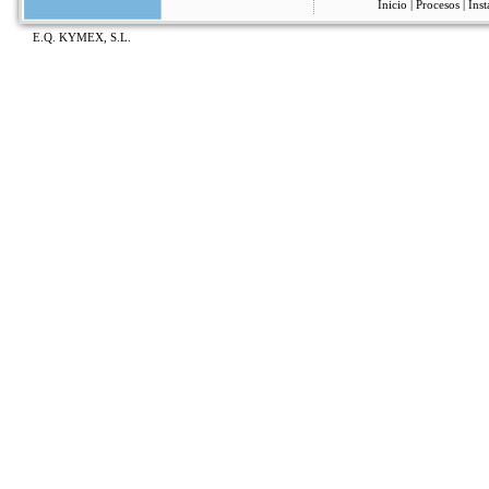
Inicio
|
Procesos
|
Inst
E.Q. KYMEX, S.L.