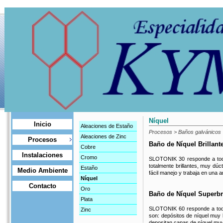
Níquel
Inicio
Aleaciones de Estaño
Procesos > Baños galvánicos
Aleaciones de Zinc
Procesos
Baño de Níquel Brillan
Cobre
Instalaciones
Cromo
SLOTONIK 30 responde a toda
totalmente brillantes, muy dúc
Estaño
Medio Ambiente
fácil manejo y trabaja en una 
Níquel
Contacto
Oro
Baño de Níquel Superbr
Plata
SLOTONIK 60 responde a toda
Zinc
son: depósitos de níquel muy b
depositan capas de níquel muy 