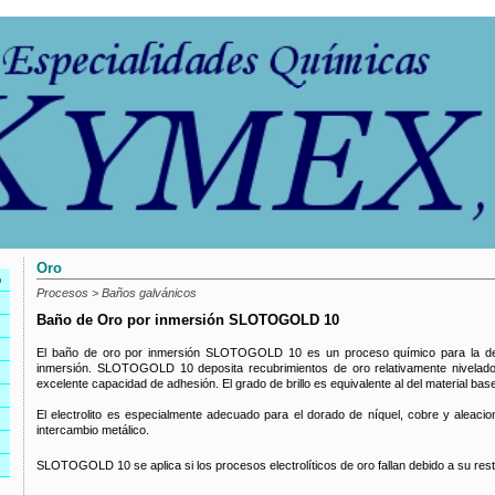
Oro
o
Procesos > Baños galvánicos
Baño de Oro por inmersión SLOTOGOLD 10
El baño de oro por inmersión SLOTOGOLD 10 es un proceso químico para la dep
inmersión. SLOTOGOLD 10 deposita recubrimientos de oro relativamente nivelad
excelente capacidad de adhesión. El grado de brillo es equivalente al del material bas
El electrolito es especialmente adecuado para el dorado de níquel, cobre y aleaci
intercambio metálico.
SLOTOGOLD 10 se aplica si los procesos electrolíticos de oro fallan debido a su rest