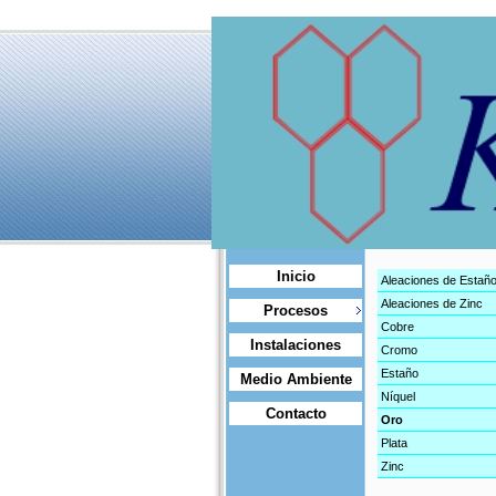
Inicio
Aleaciones de Estañ
Aleaciones de Zinc
Procesos
Cobre
Instalaciones
Cromo
Estaño
Medio Ambiente
Níquel
Contacto
Oro
Plata
Zinc